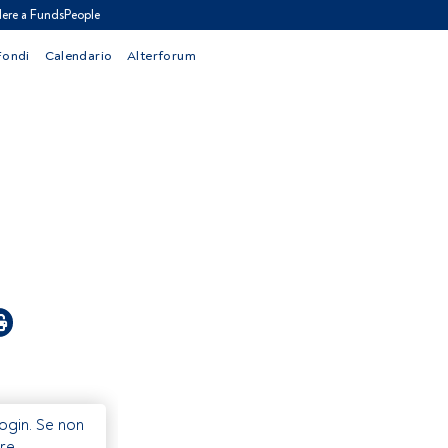
ere a FundsPeople
Fondi
Calendario
Alterforum
Login. Se non
re.