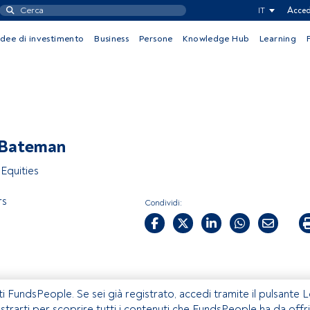
IT
Acced
Idee di investimento
Business
Persone
Knowledge Hub
Learning
 Bateman
Equities
rs
Condividi:
ti FundsPeople. Se sei già registrato, accedi tramite il pulsante 
istrarti per scoprire tutti i contenuti che FundsPeople ha da offri