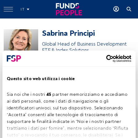
IT
Sabrina Principi
Global Head of Business Development
ETF & Index Solutions
BNP Paribas Asset Management
Questo sito web utilizza i cookie
Condividi:
Sia noi che i nostri 
45
 partner memorizziamo e accediamo 
ai dati personali, come i dati di navigazione o gli 
identificatori univoci, sul tuo dispositivo. Selezionando 
Questo è un articolo riservato agli utenti FundsPeople. Se
“Accetta” consenti alle tecnologie di tracciamento di 
sei già registrato, accedi tramite il pulsante Login. Se non
supportare le finalità indicate in “Noi e i nostri partner 
hai ancora un account, ti invitiamo a registrarti per scoprire
trattiamo i dati per fornire”, mentre selezionando “Rifiuta 
tutti i contenuti che FundsPeople ha da offrire.
tutto” o revocando il tuo consenso, le disabiliterai. Se i 