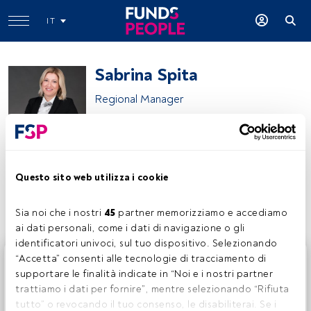
IT
Sabrina Spita
Regional Manager
Sanpaolo Invest SIM
Questo sito web utilizza i cookie
Condividi:
Sia noi che i nostri 
45
 partner memorizziamo e accediamo 
ai dati personali, come i dati di navigazione o gli 
identificatori univoci, sul tuo dispositivo. Selezionando 
Questo è un articolo riservato agli utenti FundsPeople. Se
“Accetta” consenti alle tecnologie di tracciamento di 
sei già registrato, accedi tramite il pulsante Login. Se non
supportare le finalità indicate in “Noi e i nostri partner 
hai ancora un account, ti invitiamo a registrarti per scoprire
trattiamo i dati per fornire”, mentre selezionando “Rifiuta 
tutti i contenuti che FundsPeople ha da offrire.
tutto” o revocando il tuo consenso, le disabiliterai. Se i 