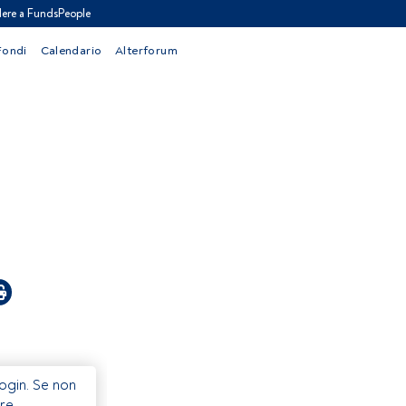
ere a FundsPeople
Fondi
Calendario
Alterforum
Login. Se non
re.