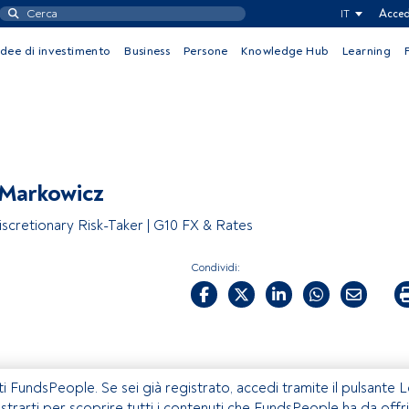
IT
Acced
Idee di investimento
Business
Persone
Knowledge Hub
Learning
 Markowicz
scretionary Risk-Taker | G10 FX & Rates
Condividi:
ti FundsPeople. Se sei già registrato, accedi tramite il pulsante 
istrarti per scoprire tutti i contenuti che FundsPeople ha da offri