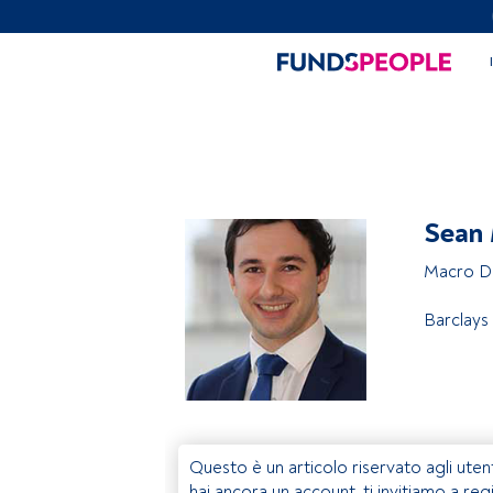
Sean
Macro Di
Barclays
Questo è un articolo riservato agli uten
hai ancora un account, ti invitiamo a reg