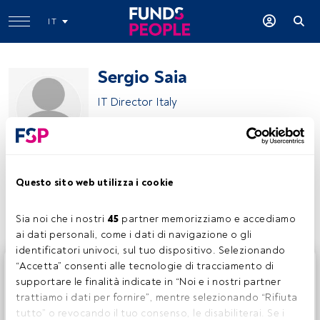
IT
Sergio Saia
IT Director Italy
State Street
Questo sito web utilizza i cookie
Condividi:
Sia noi che i nostri 
45
 partner memorizziamo e accediamo 
ai dati personali, come i dati di navigazione o gli 
identificatori univoci, sul tuo dispositivo. Selezionando 
Questo è un articolo riservato agli utenti FundsPeople. Se
“Accetta” consenti alle tecnologie di tracciamento di 
sei già registrato, accedi tramite il pulsante Login. Se non
supportare le finalità indicate in “Noi e i nostri partner 
hai ancora un account, ti invitiamo a registrarti per scoprire
trattiamo i dati per fornire”, mentre selezionando “Rifiuta 
tutti i contenuti che FundsPeople ha da offrire.
tutto” o revocando il tuo consenso, le disabiliterai. Se i 