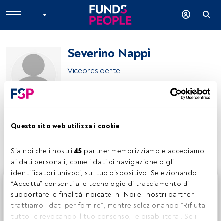
IT
Severino Nappi
Vicepresidente
Fondo Espero
Questo sito web utilizza i cookie
Condividi:
Sia noi che i nostri 
45
 partner memorizziamo e accediamo 
ai dati personali, come i dati di navigazione o gli 
identificatori univoci, sul tuo dispositivo. Selezionando 
Questo è un articolo riservato agli utenti FundsPeople. Se
“Accetta” consenti alle tecnologie di tracciamento di 
sei già registrato, accedi tramite il pulsante Login. Se non
supportare le finalità indicate in “Noi e i nostri partner 
hai ancora un account, ti invitiamo a registrarti per scoprire
trattiamo i dati per fornire”, mentre selezionando “Rifiuta 
tutti i contenuti che FundsPeople ha da offrire.
tutto” o revocando il tuo consenso, le disabiliterai. Se i 