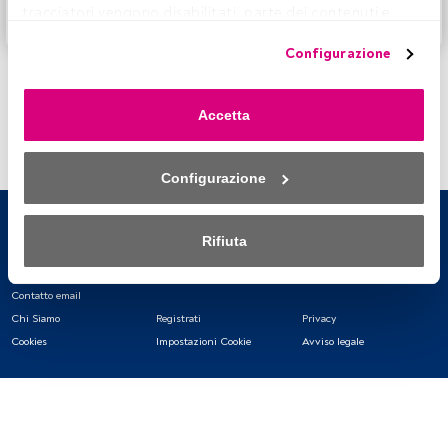
tracciatori vengono disabilitati, parte dei contenuti e 
Accedere a FundsPeople
degli annunci che vedi potrebbero non essere più 
Configurazione
pertinenti per te. Puoi accedere nuovamente a questo 
menu per modificare le tue opzioni o revocare il consenso 
in qualsiasi momento cliccando sul link “Preferenze sulla 
Accetta
privacy” che appare nella parte inferiore della pagina web 
(o sull'icona mobile che si trova nella parte inferiore sinistra 
della pagina web). Le tue opzioni avranno effetto 
Configurazione
nell'ambito del nostro consenso. Per saperne di più, 
consulta la nostra politica sulla privacy.
Rifiuta
Sia noi che i nostri partner trattiamo i dati per fornire:
Contatto email
Utilizzo di dati di localizzazione geografica precisi. Analisi 
attiva delle caratteristiche del dispositivo per la sua 
Chi Siamo
Registrati
Privacy
identificazione. Memorizzazione delle informazioni su un 
Cookies
Impostazioni Cookie
Avviso legale
dispositivo e/o accesso alle stesse. Pubblicità e contenuti 
personalizzati, misurazione della pubblicità e dei 
contenuti, ricerca sul pubblico e sviluppo di servizi.