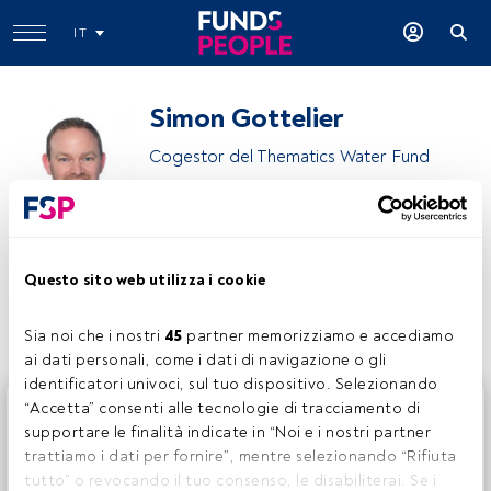
IT
Simon Gottelier
Cogestor del Thematics Water Fund
Thematics Asset Management
Questo sito web utilizza i cookie
Condividi:
Sia noi che i nostri 
45
 partner memorizziamo e accediamo 
ai dati personali, come i dati di navigazione o gli 
identificatori univoci, sul tuo dispositivo. Selezionando 
Questo è un articolo riservato agli utenti FundsPeople. Se
“Accetta” consenti alle tecnologie di tracciamento di 
sei già registrato, accedi tramite il pulsante Login. Se non
supportare le finalità indicate in “Noi e i nostri partner 
hai ancora un account, ti invitiamo a registrarti per scoprire
trattiamo i dati per fornire”, mentre selezionando “Rifiuta 
tutti i contenuti che FundsPeople ha da offrire.
tutto” o revocando il tuo consenso, le disabiliterai. Se i 