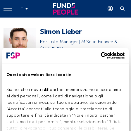
IT
Simon Lieber
Portfolio Manager | M.Sc. in Finance &
Accounting
Generali Investments
Questo sito web utilizza i cookie
Condividi:
Sia noi che i nostri 
45
 partner memorizziamo e accediamo 
ai dati personali, come i dati di navigazione o gli 
identificatori univoci, sul tuo dispositivo. Selezionando 
Questo è un articolo riservato agli utenti FundsPeople. Se
“Accetta” consenti alle tecnologie di tracciamento di 
sei già registrato, accedi tramite il pulsante Login. Se non
supportare le finalità indicate in “Noi e i nostri partner 
hai ancora un account, ti invitiamo a registrarti per scoprire
trattiamo i dati per fornire”, mentre selezionando “Rifiuta 
tutti i contenuti che FundsPeople ha da offrire.
tutto” o revocando il tuo consenso, le disabiliterai. Se i 