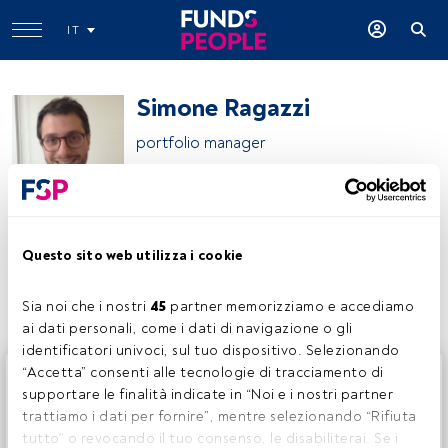
IT
Simone Ragazzi
portfolio manager
Algebris Investments
Questo sito web utilizza i cookie
Condividi:
Sia noi che i nostri 
45
 partner memorizziamo e accediamo 
ai dati personali, come i dati di navigazione o gli 
identificatori univoci, sul tuo dispositivo. Selezionando 
Questo è un articolo riservato agli utenti FundsPeople. Se
“Accetta” consenti alle tecnologie di tracciamento di 
sei già registrato, accedi tramite il pulsante Login. Se non
supportare le finalità indicate in “Noi e i nostri partner 
hai ancora un account, ti invitiamo a registrarti per scoprire
trattiamo i dati per fornire”, mentre selezionando “Rifiuta 
tutti i contenuti che FundsPeople ha da offrire.
tutto” o revocando il tuo consenso, le disabiliterai. Se i 