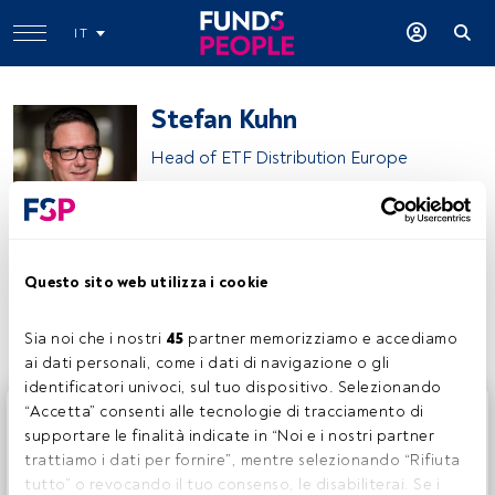
IT
Stefan Kuhn
Head of ETF Distribution Europe
Fidelity International
Questo sito web utilizza i cookie
Condividi:
Sia noi che i nostri 
45
 partner memorizziamo e accediamo 
ai dati personali, come i dati di navigazione o gli 
identificatori univoci, sul tuo dispositivo. Selezionando 
Questo è un articolo riservato agli utenti FundsPeople. Se
“Accetta” consenti alle tecnologie di tracciamento di 
sei già registrato, accedi tramite il pulsante Login. Se non
supportare le finalità indicate in “Noi e i nostri partner 
hai ancora un account, ti invitiamo a registrarti per scoprire
trattiamo i dati per fornire”, mentre selezionando “Rifiuta 
tutti i contenuti che FundsPeople ha da offrire.
tutto” o revocando il tuo consenso, le disabiliterai. Se i 