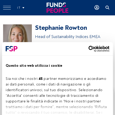
IT
Stephanie Rowton
Head of Sustainability Indices EMEA
S&P Dow Jones Indices
Questo sito web utilizza i cookie
Condividi:
Sia noi che i nostri 
45
 partner memorizziamo e accediamo 
ai dati personali, come i dati di navigazione o gli 
identificatori univoci, sul tuo dispositivo. Selezionando 
Questo è un articolo riservato agli utenti FundsPeople. Se
“Accetta” consenti alle tecnologie di tracciamento di 
sei già registrato, accedi tramite il pulsante Login. Se non
supportare le finalità indicate in “Noi e i nostri partner 
hai ancora un account, ti invitiamo a registrarti per scoprire
trattiamo i dati per fornire”, mentre selezionando “Rifiuta 
tutti i contenuti che FundsPeople ha da offrire.
tutto” o revocando il tuo consenso, le disabiliterai. Se i 