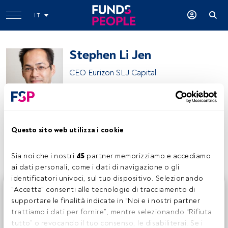
IT
Stephen Li Jen
CEO Eurizon SLJ Capital
Eurizon
Questo sito web utilizza i cookie
Condividi:
Sia noi che i nostri 
45
 partner memorizziamo e accediamo 
ai dati personali, come i dati di navigazione o gli 
identificatori univoci, sul tuo dispositivo. Selezionando 
Questo è un articolo riservato agli utenti FundsPeople. Se
“Accetta” consenti alle tecnologie di tracciamento di 
sei già registrato, accedi tramite il pulsante Login. Se non
supportare le finalità indicate in “Noi e i nostri partner 
hai ancora un account, ti invitiamo a registrarti per scoprire
trattiamo i dati per fornire”, mentre selezionando “Rifiuta 
tutti i contenuti che FundsPeople ha da offrire.
tutto” o revocando il tuo consenso, le disabiliterai. Se i 