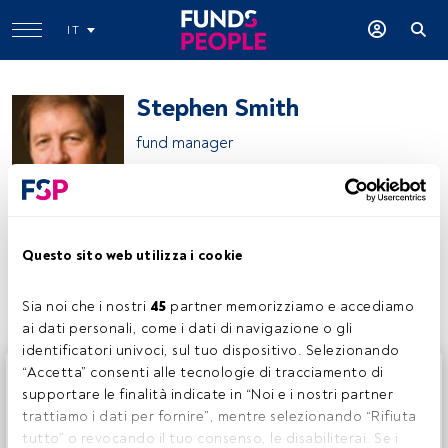
IT
Stephen Smith
fund manager
Franklin Templeton
Questo sito web utilizza i cookie
Condividi:
Sia noi che i nostri 
45
 partner memorizziamo e accediamo 
ai dati personali, come i dati di navigazione o gli 
identificatori univoci, sul tuo dispositivo. Selezionando 
Questo è un articolo riservato agli utenti FundsPeople. Se
“Accetta” consenti alle tecnologie di tracciamento di 
sei già registrato, accedi tramite il pulsante Login. Se non
supportare le finalità indicate in “Noi e i nostri partner 
hai ancora un account, ti invitiamo a registrarti per scoprire
trattiamo i dati per fornire”, mentre selezionando “Rifiuta 
tutti i contenuti che FundsPeople ha da offrire.
tutto” o revocando il tuo consenso, le disabiliterai. Se i 