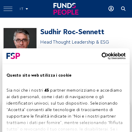
IT
Sudhir Roc-Sennett
Head Thought Leadership & ESG
Vontobel Asset Management
Questo sito web utilizza i cookie
Condividi:
Sia noi che i nostri 
45
 partner memorizziamo e accediamo 
ai dati personali, come i dati di navigazione o gli 
identificatori univoci, sul tuo dispositivo. Selezionando 
Questo è un articolo riservato agli utenti FundsPeople. Se
“Accetta” consenti alle tecnologie di tracciamento di 
sei già registrato, accedi tramite il pulsante Login. Se non
supportare le finalità indicate in “Noi e i nostri partner 
hai ancora un account, ti invitiamo a registrarti per scoprire
trattiamo i dati per fornire”, mentre selezionando “Rifiuta 
tutti i contenuti che FundsPeople ha da offrire.
tutto” o revocando il tuo consenso, le disabiliterai. Se i 