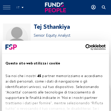
IT
Tej Sthankiya
Senior Equity Analyst
Federated Hermes
Questo sito web utilizza i cookie
Condividi:
Sia noi che i nostri 
45
 partner memorizziamo e accediamo 
ai dati personali, come i dati di navigazione o gli 
identificatori univoci, sul tuo dispositivo. Selezionando 
Questo è un articolo riservato agli utenti FundsPeople. Se
“Accetta” consenti alle tecnologie di tracciamento di 
sei già registrato, accedi tramite il pulsante Login. Se non
supportare le finalità indicate in “Noi e i nostri partner 
hai ancora un account, ti invitiamo a registrarti per scoprire
trattiamo i dati per fornire”, mentre selezionando “Rifiuta 
tutti i contenuti che FundsPeople ha da offrire.
tutto” o revocando il tuo consenso, le disabiliterai. Se i 