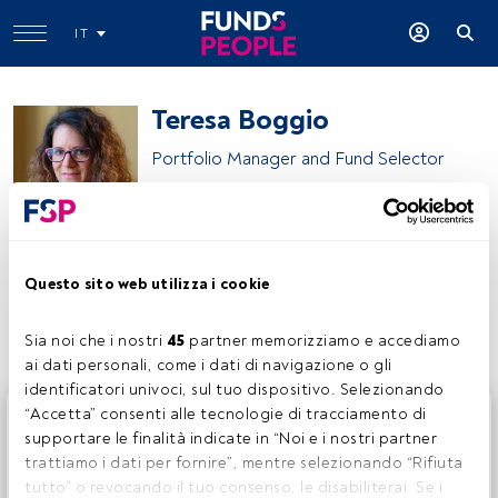
IT
Teresa Boggio
Portfolio Manager and Fund Selector
Banca Patrimoni Sella & C.
Questo sito web utilizza i cookie
Condividi:
Sia noi che i nostri 
45
 partner memorizziamo e accediamo 
ai dati personali, come i dati di navigazione o gli 
identificatori univoci, sul tuo dispositivo. Selezionando 
Questo è un articolo riservato agli utenti FundsPeople. Se
“Accetta” consenti alle tecnologie di tracciamento di 
sei già registrato, accedi tramite il pulsante Login. Se non
supportare le finalità indicate in “Noi e i nostri partner 
hai ancora un account, ti invitiamo a registrarti per scoprire
trattiamo i dati per fornire”, mentre selezionando “Rifiuta 
tutti i contenuti che FundsPeople ha da offrire.
tutto” o revocando il tuo consenso, le disabiliterai. Se i 