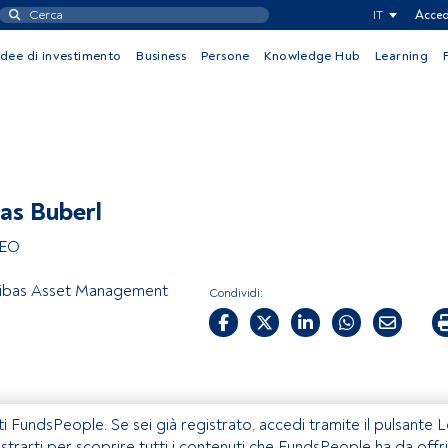
IT
Acced
Idee di investimento
Business
Persone
Knowledge Hub
Learning
as Buberl
CEO
ibas Asset Management
Condividi:
ti FundsPeople. Se sei già registrato, accedi tramite il pulsante 
istrarti per scoprire tutti i contenuti che FundsPeople ha da offri