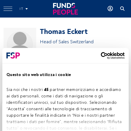
IT
Thomas Eckert
Head of Sales Switzerland
Artemis Investment Management
Questo sito web utilizza i cookie
Condividi:
Sia noi che i nostri 
45
 partner memorizziamo e accediamo 
ai dati personali, come i dati di navigazione o gli 
identificatori univoci, sul tuo dispositivo. Selezionando 
Questo è un articolo riservato agli utenti FundsPeople. Se
“Accetta” consenti alle tecnologie di tracciamento di 
sei già registrato, accedi tramite il pulsante Login. Se non
supportare le finalità indicate in “Noi e i nostri partner 
hai ancora un account, ti invitiamo a registrarti per scoprire
trattiamo i dati per fornire”, mentre selezionando “Rifiuta 
tutti i contenuti che FundsPeople ha da offrire.
tutto” o revocando il tuo consenso, le disabiliterai. Se i 