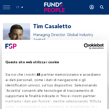
IT
Tim Casaletto
Managing Director, Global Industry
Analyst
Wellington Management
Questo sito web utilizza i cookie
Condividi:
Sia noi che i nostri 
45
 partner memorizziamo e accediamo 
ai dati personali, come i dati di navigazione o gli 
identificatori univoci, sul tuo dispositivo. Selezionando 
Questo è un articolo riservato agli utenti FundsPeople. Se
“Accetta” consenti alle tecnologie di tracciamento di 
sei già registrato, accedi tramite il pulsante Login. Se non
supportare le finalità indicate in “Noi e i nostri partner 
hai ancora un account, ti invitiamo a registrarti per scoprire
trattiamo i dati per fornire”, mentre selezionando “Rifiuta 
tutti i contenuti che FundsPeople ha da offrire.
tutto” o revocando il tuo consenso, le disabiliterai. Se i 