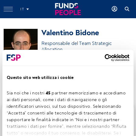
IT
Valentino Bidone
Responsabile del Team Strategic
Allocation
Eurizon
Questo sito web utilizza i cookie
Condividi:
Sia noi che i nostri 
45
 partner memorizziamo e accediamo 
ai dati personali, come i dati di navigazione o gli 
identificatori univoci, sul tuo dispositivo. Selezionando 
Questo è un articolo riservato agli utenti FundsPeople. Se
“Accetta” consenti alle tecnologie di tracciamento di 
sei già registrato, accedi tramite il pulsante Login. Se non
supportare le finalità indicate in “Noi e i nostri partner 
hai ancora un account, ti invitiamo a registrarti per scoprire
trattiamo i dati per fornire”, mentre selezionando “Rifiuta 
tutti i contenuti che FundsPeople ha da offrire.
tutto” o revocando il tuo consenso, le disabiliterai. Se i 