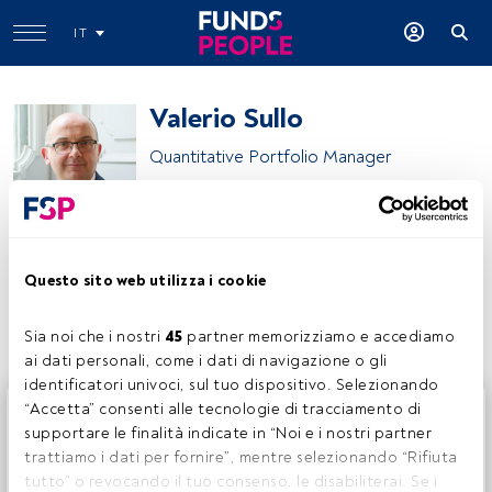
IT
Valerio Sullo
Quantitative Portfolio Manager
Cassa Lombarda
Questo sito web utilizza i cookie
Condividi:
Sia noi che i nostri 
45
 partner memorizziamo e accediamo 
ai dati personali, come i dati di navigazione o gli 
identificatori univoci, sul tuo dispositivo. Selezionando 
Questo è un articolo riservato agli utenti FundsPeople. Se
“Accetta” consenti alle tecnologie di tracciamento di 
sei già registrato, accedi tramite il pulsante Login. Se non
supportare le finalità indicate in “Noi e i nostri partner 
hai ancora un account, ti invitiamo a registrarti per scoprire
trattiamo i dati per fornire”, mentre selezionando “Rifiuta 
tutti i contenuti che FundsPeople ha da offrire.
tutto” o revocando il tuo consenso, le disabiliterai. Se i 