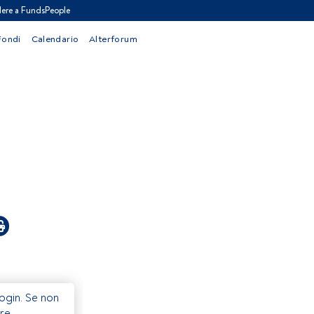
ere a FundsPeople
Fondi
Calendario
Alterforum
Login. Se non
re.