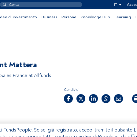
IT
Acced
Idee di investimento
Business
Persone
Knowledge Hub
Learning
nt Mattera
Sales France at Allfunds
Condividi:
ti FundsPeople. Se sei già registrato, accedi tramite il pulsante 
istrarti per scoprire tutti i contenuti che FundsPeople ha da offri