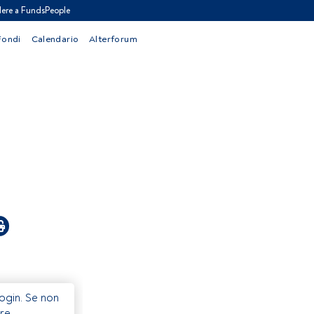
ere a FundsPeople
Fondi
Calendario
Alterforum
Login. Se non
re.