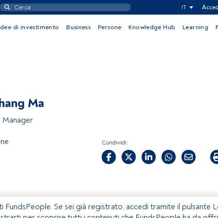
IT
Acced
Idee di investimento
Business
Persone
Knowledge Hub
Learning
hang Ma
o Manager
One
Condividi:
ti FundsPeople. Se sei già registrato, accedi tramite il pulsante 
istrarti per scoprire tutti i contenuti che FundsPeople ha da offri