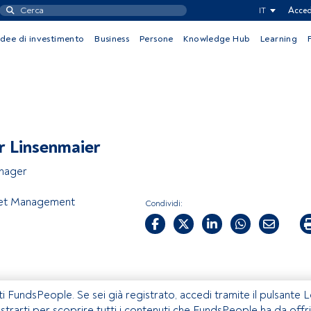
IT
Acced
Idee di investimento
Business
Persone
Knowledge Hub
Learning
r Linsenmaier
nager
et Management
Condividi:
ti FundsPeople. Se sei già registrato, accedi tramite il pulsante 
istrarti per scoprire tutti i contenuti che FundsPeople ha da offri