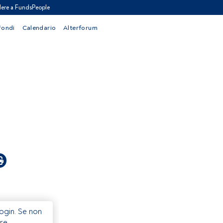
ere a FundsPeople
Fondi
Calendario
Alterforum
Login. Se non
re.