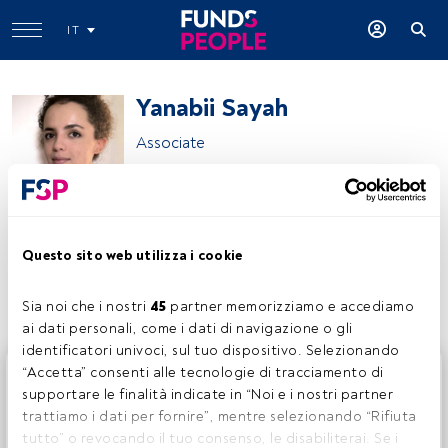
IT
Yanabii Sayah
Associate
Terzi & Partners
Questo sito web utilizza i cookie
Condividi:
Sia noi che i nostri 
45
 partner memorizziamo e accediamo 
ai dati personali, come i dati di navigazione o gli 
identificatori univoci, sul tuo dispositivo. Selezionando 
Questo è un articolo riservato agli utenti FundsPeople. Se
“Accetta” consenti alle tecnologie di tracciamento di 
sei già registrato, accedi tramite il pulsante Login. Se non
supportare le finalità indicate in “Noi e i nostri partner 
hai ancora un account, ti invitiamo a registrarti per scoprire
trattiamo i dati per fornire”, mentre selezionando “Rifiuta 
tutti i contenuti che FundsPeople ha da offrire.
tutto” o revocando il tuo consenso, le disabiliterai. Se i 