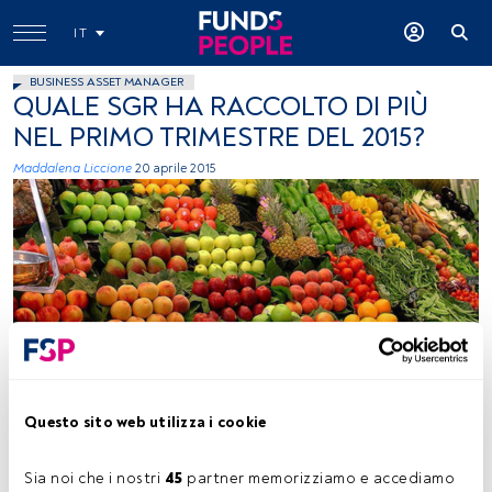
IT
BUSINESS ASSET MANAGER
QUALE SGR HA RACCOLTO DI PIÙ
NEL PRIMO TRIMESTRE DEL 2015?
Maddalena Liccione
20 aprile 2015
foto: autor Silviaphoto77, Flickr, creative commons
Questo sito web utilizza i cookie
Tempo di lettura:
1 min.
Sia noi che i nostri 
45
 partner memorizziamo e accediamo 