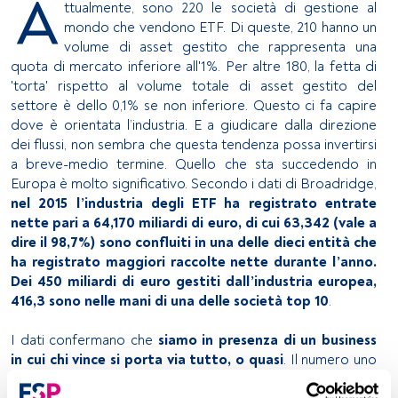
A
ttualmente, sono 220 le società di gestione al
mondo che vendono ETF. Di queste, 210 hanno un
volume di asset gestito che rappresenta una
quota di mercato inferiore all'1%. Per altre 180, la fetta di
'torta' rispetto al volume totale di asset gestito del
settore è dello 0,1% se non inferiore. Questo ci fa capire
dove è orientata l’industria. E a giudicare dalla direzione
dei flussi, non sembra che questa tendenza possa invertirsi
a breve-medio termine. Quello che sta succedendo in
Europa è molto significativo. Secondo i dati di Broadridge,
nel 2015 l’industria degli ETF ha registrato entrate
nette pari a 64,170 miliardi di euro, di cui 63,342 (vale a
dire il 98,7%) sono confluiti in una delle dieci entità che
ha registrato maggiori raccolte nette durante l’anno.
Dei 450 miliardi di euro gestiti dall’industria europea,
416,3 sono nelle mani di una delle società top 10
.
I dati confermano che
siamo in presenza di un business
in cui chi vince si porta via tutto, o quasi
. Il numero uno
continua a essere
BlackRock
, società che l’anno scorso ha