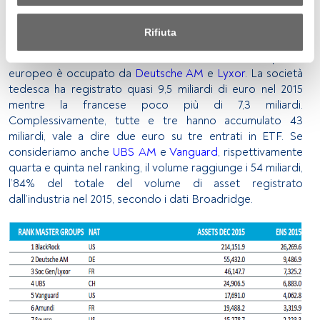
delle maggiori SGR del mondo per asset sono società che
consulta la nostra politica sulla privacy.
vendono prodotti indicizzati. In Europa, quattro delle
Rifiuta
cinque entità ad aver ricevuto maggiori entrate nette
Sia noi che i nostri partner trattiamo i dati per fornire:
l’anno scorso, vendono ETF. Oltre a BlackRock, il podio
europeo è occupato da
Deutsche AM
e
Lyxor
. La società
Utilizzo di dati di localizzazione geografica precisi. Analisi 
tedesca ha registrato quasi 9,5 miliardi di euro nel 2015
attiva delle caratteristiche del dispositivo per la sua 
mentre la francese poco più di 7,3 miliardi.
identificazione. Memorizzazione delle informazioni su un 
Complessivamente, tutte e tre hanno accumulato 43
dispositivo e/o accesso alle stesse. Pubblicità e contenuti 
miliardi, vale a dire due euro su tre entrati in ETF. Se
personalizzati, misurazione della pubblicità e dei 
consideriamo anche
UBS AM
e
Vanguard
, rispettivamente
contenuti, ricerca sul pubblico e sviluppo di servizi.
quarta e quinta nel ranking, il volume raggiunge i 54 miliardi,
l’84% del totale del volume di asset registrato
Elenco dei partner (fornitori)
dall’industria nel 2015, secondo i dati Broadridge.