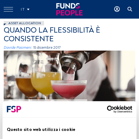
IT
ASSET ALLOCATION
QUANDO LA FLESSIBILITÀ È
CONSISTENTE
Davide Pasimeni.
15 dicembre 2017
Photo-by-Helena-Yankovska-on-Unsplash
Tempo di lettura:
4 min.
Questo sito web utilizza i cookie