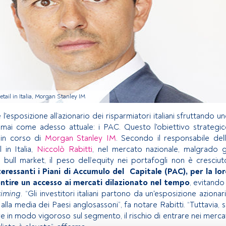
etail in Italia, Morgan Stanley IM
 l'esposizione all’azionario dei risparmiatori italiani sfruttando u
mai come adesso attuale: i PAC. Questo l'obiettivo strategi
 in corso di
Morgan Stanley IM
. Secondo il responsabile del
l in Italia,
Niccolò Rabitti
, nel mercato nazionale, malgrado g
di bull market, il peso dell’equity nei portafogli non è cresciut
teressanti i Piani di Accumulo del Capitale (PAC), per la lo
entire un accesso ai mercati dilazionato nel tempo
, evitando 
timing
. “Gli investitori italiani partono da un'esposizione azionar
alla media dei Paesi anglosassoni”, fa notare Rabitti. “Tuttavia, 
re in modo vigoroso sul segmento, il rischio di entrare nei merca