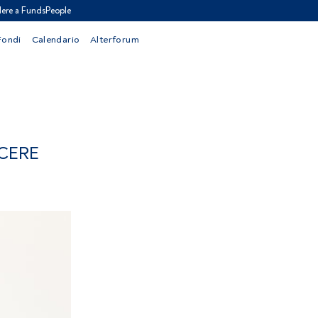
ere a FundsPeople
Fondi
Calendario
Alterforum
SCERE