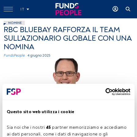
IT
NOMINE
RBC BLUEBAY RAFFORZA IL TEAM
SULL'AZIONARIO GLOBALE CON UNA
NOMINA
FundsPeople .
4 giugno 2025
Jonathan Crown, immagine concessa (RBC BlueBay)
Questo sito web utilizza i cookie
Sia noi che i nostri 
45
 partner memorizziamo e accediamo 
ai dati personali, come i dati di navigazione o gli 
Tempo di lettura:
1 min.