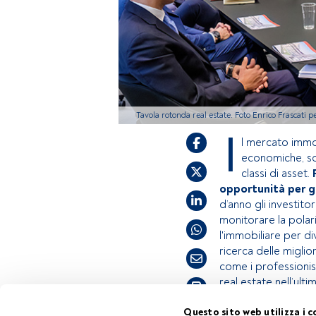
Tavola rotonda real estate. Foto Enrico Frascati 
I
l mercato immo
economiche, so
classi di asset.
opportunità per gl
d’anno gli investito
monitorare la polari
l'immobiliare per di
ricerca delle migli
come i professionist
real estate nell’ul
Tempo di lettura:
28 s.
Questo sito web utilizza i c