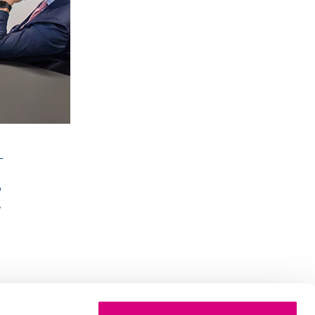
-
o
,