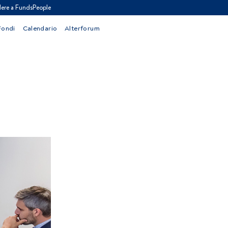
ere a FundsPeople
Fondi
Calendario
Alterforum