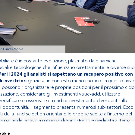
per FundsPeople
biliare è in costante evoluzione, plasmato da dinamiche
ciali e tecnologiche che influenzano direttamente le diverse sub
Per il 2024 gli analisti si aspettano un recupero positivo con
i investitori
grazie a un contesto meno caotico. In questo avvi
ri possono riorganizzare le proprie posizioni per il prossimo ciclo
zzazione, considerare gli investimenti value-add, utilizzare
versificare e osservare i trend di investimento divergenti, alla
ori opportunità. Il segmento presenta numerosi sub-settori. Ecco
i della fund selection orientano le proprie scelte all’interno del
tima parte della tavola rotonda di FundsPeople dedicata al tema.
ookie