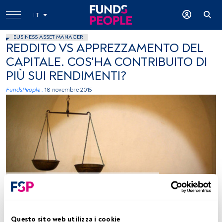
IT
BUSINESS ASSET MANAGER
REDDITO VS APPREZZAMENTO DEL
CAPITALE. COS'HA CONTRIBUITO DI
PIÙ SUI RENDIMENTI?
FundsPeople .
18 novembre 2015
autor: Procsilas Moscas, flickr, Creative Commons
Tempo di lettura:
2 min.
Questo sito web utilizza i cookie