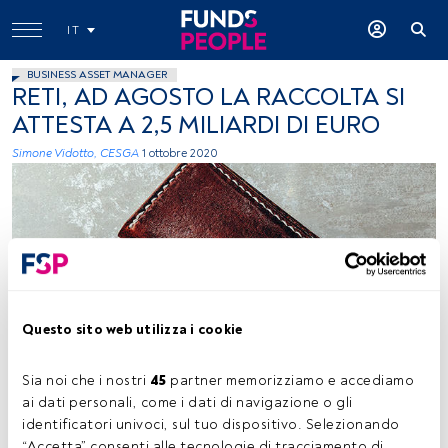
IT
BUSINESS ASSET MANAGER
RETI, AD AGOSTO LA RACCOLTA SI
ATTESTA A 2,5 MILIARDI DI EURO
Simone Vidotto, CESGA
1 ottobre 2020
Questo sito web utilizza i cookie
Charles, Unsplash
Sia noi che i nostri 
45
 partner memorizziamo e accediamo 
ai dati personali, come i dati di navigazione o gli 
Tempo di lettura:
9 min.
identificatori univoci, sul tuo dispositivo. Selezionando 
“Accetta” consenti alle tecnologie di tracciamento di 