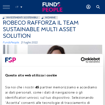
IT
INVESTIMENTI SOSTENIBILI
NOMINE
ROBECO RAFFORZA IL TEAM
SUSTAINABLE MULTI ASSET
SOLUTION
FundsPeople .
21 luglio 2022
Questo sito web utilizza i cookie
Aliki Rouffiac. Foto concessa (Robeco)
Sia noi che i nostri 
45
 partner memorizziamo e accediamo 
ai dati personali, come i dati di navigazione o gli 
identificatori univoci, sul tuo dispositivo. Selezionando 
“Accetta” consenti alle tecnologie di tracciamento di 
Tempo di lettura:
1 min.