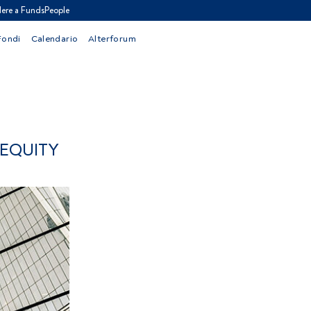
ere a FundsPeople
Fondi
Calendario
Alterforum
 EQUITY