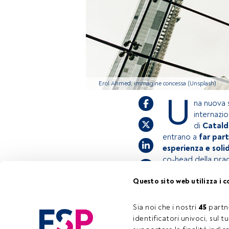
Erol Ahmed, immagine concessa (Unsplash)
U
na nuova 
internazio
di
Catald
entrano a
far par
esperienza e solid
co-head della prac
Questo sito web utilizza i c
Questo è un artic
accedi tramite il
Sia noi che i nostri 
45
 partn
registrarti per s
identificatori univoci, sul 
Tempo di lettura:
2 min.