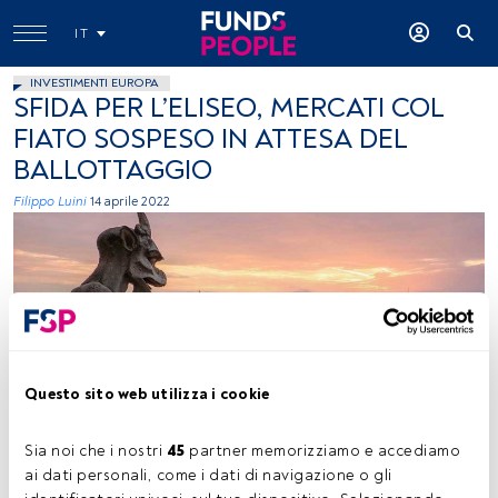
IT
INVESTIMENTI EUROPA
SFIDA PER L’ELISEO, MERCATI COL
FIATO SOSPESO IN ATTESA DEL
BALLOTTAGGIO
Filippo Luini
14 aprile 2022
Questo sito web utilizza i cookie
Pedro Lastra, immagine concessa (Unsplash)
Sia noi che i nostri 
45
 partner memorizziamo e accediamo 
ai dati personali, come i dati di navigazione o gli 
Tempo di lettura:
4 min.