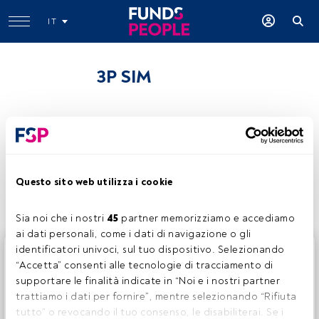
IT
3P SIM
Condividi:
Questo sito web utilizza i cookie
Sia noi che i nostri 
45
 partner memorizziamo e accediamo 
ai dati personali, come i dati di navigazione o gli 
identificatori univoci, sul tuo dispositivo. Selezionando 
Questo è un articolo riservato agli utenti FundsPeople. Se
“Accetta” consenti alle tecnologie di tracciamento di 
sei già registrato, accedi tramite il pulsante Login. Se non
supportare le finalità indicate in “Noi e i nostri partner 
hai ancora un account, ti invitiamo a registrarti per scoprire
trattiamo i dati per fornire”, mentre selezionando “Rifiuta 
tutti i contenuti che FundsPeople ha da offrire.
tutto” o revocando il tuo consenso, le disabiliterai. Se i 
Accedere a FundsPeople