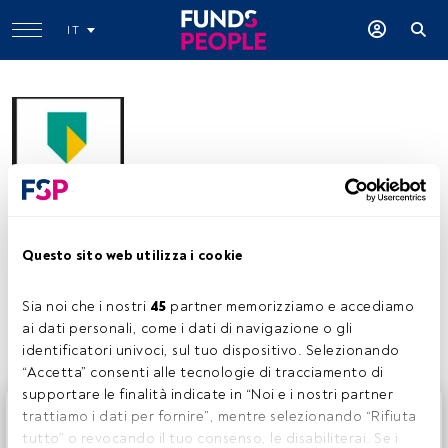
IT
Abn Amro Investment Solutions
www.abnamroinvestmentsolutions.com/en/index.html
Questo sito web utilizza i cookie
Condividi:
Sia noi che i nostri 
45
 partner memorizziamo e accediamo 
ai dati personali, come i dati di navigazione o gli 
identificatori univoci, sul tuo dispositivo. Selezionando 
“Accetta” consenti alle tecnologie di tracciamento di 
supportare le finalità indicate in “Noi e i nostri partner 
Questo è un articolo riservato agli utenti FundsPeople. Se
trattiamo i dati per fornire”, mentre selezionando “Rifiuta 
sei già registrato, accedi tramite il pulsante Login. Se non
tutto” o revocando il tuo consenso, le disabiliterai. Se i 