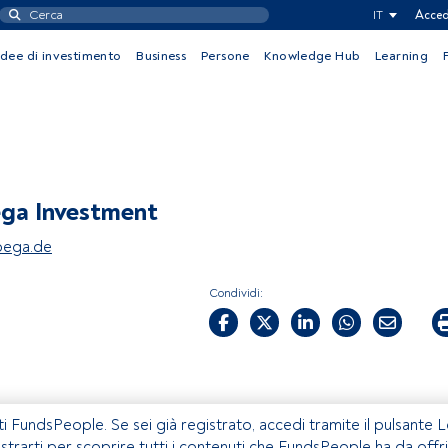
IT
Acced
Idee di investimento
Business
Persone
Knowledge Hub
Learning
ga Investment
ega.de
Condividi:
ti FundsPeople. Se sei già registrato, accedi tramite il pulsante 
istrarti per scoprire tutti i contenuti che FundsPeople ha da offri