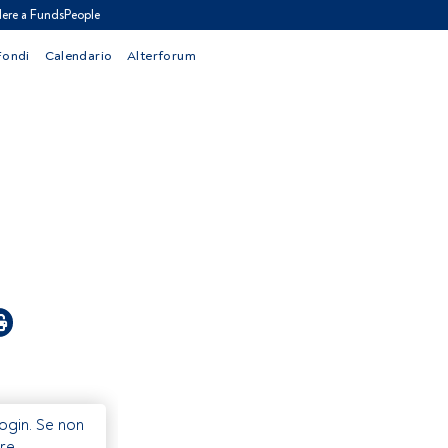
ere a FundsPeople
Fondi
Calendario
Alterforum
Login. Se non
re.