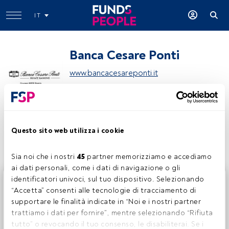
IT
Banca Cesare Ponti
www.bancacesareponti.it
Condividi:
Questo sito web utilizza i cookie
Sia noi che i nostri 
45
 partner memorizziamo e accediamo 
ai dati personali, come i dati di navigazione o gli 
identificatori univoci, sul tuo dispositivo. Selezionando 
Questo è un articolo riservato agli utenti FundsPeople. Se
“Accetta” consenti alle tecnologie di tracciamento di 
sei già registrato, accedi tramite il pulsante Login. Se non
supportare le finalità indicate in “Noi e i nostri partner 
hai ancora un account, ti invitiamo a registrarti per scoprire
trattiamo i dati per fornire”, mentre selezionando “Rifiuta 
tutti i contenuti che FundsPeople ha da offrire.
tutto” o revocando il tuo consenso, le disabiliterai. Se i 
Accedere a FundsPeople