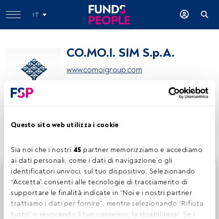
IT
CO.MO.I. SIM S.p.A.
www.comoigroup.com
Condividi:
Questo sito web utilizza i cookie
Sia noi che i nostri 
45
 partner memorizziamo e accediamo 
ai dati personali, come i dati di navigazione o gli 
identificatori univoci, sul tuo dispositivo. Selezionando 
Questo è un articolo riservato agli utenti FundsPeople. Se
“Accetta” consenti alle tecnologie di tracciamento di 
sei già registrato, accedi tramite il pulsante Login. Se non
supportare le finalità indicate in “Noi e i nostri partner 
hai ancora un account, ti invitiamo a registrarti per scoprire
trattiamo i dati per fornire”, mentre selezionando “Rifiuta 
tutti i contenuti che FundsPeople ha da offrire.
tutto” o revocando il tuo consenso, le disabiliterai. Se i 
Accedere a FundsPeople