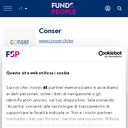
IT
Conser
www.conser.ch/en
Condividi:
Questo sito web utilizza i cookie
Sia noi che i nostri 
45
 partner memorizziamo e accediamo 
ai dati personali, come i dati di navigazione o gli 
identificatori univoci, sul tuo dispositivo. Selezionando 
Questo è un articolo riservato agli utenti FundsPeople. Se
“Accetta” consenti alle tecnologie di tracciamento di 
sei già registrato, accedi tramite il pulsante Login. Se non
supportare le finalità indicate in “Noi e i nostri partner 
hai ancora un account, ti invitiamo a registrarti per scoprire
trattiamo i dati per fornire”, mentre selezionando “Rifiuta 
tutti i contenuti che FundsPeople ha da offrire.
tutto” o revocando il tuo consenso, le disabiliterai. Se i 
Accedere a FundsPeople