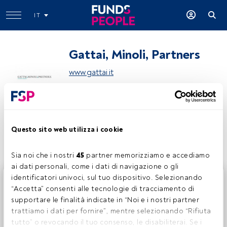
IT
Gattai, Minoli, Partners
www.gattai.it
Condividi:
Questo sito web utilizza i cookie
Sia noi che i nostri 
45
 partner memorizziamo e accediamo 
ai dati personali, come i dati di navigazione o gli 
identificatori univoci, sul tuo dispositivo. Selezionando 
Questo è un articolo riservato agli utenti FundsPeople. Se
“Accetta” consenti alle tecnologie di tracciamento di 
sei già registrato, accedi tramite il pulsante Login. Se non
supportare le finalità indicate in “Noi e i nostri partner 
hai ancora un account, ti invitiamo a registrarti per scoprire
trattiamo i dati per fornire”, mentre selezionando “Rifiuta 
tutti i contenuti che FundsPeople ha da offrire.
tutto” o revocando il tuo consenso, le disabiliterai. Se i 
Accedere a FundsPeople