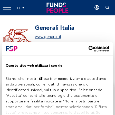
IT
Generali Italia
www.generali.it
Condividi:
Questo sito web utilizza i cookie
Sia noi che i nostri 
45
 partner memorizziamo e accediamo 
ai dati personali, come i dati di navigazione o gli 
identificatori univoci, sul tuo dispositivo. Selezionando 
Questo è un articolo riservato agli utenti FundsPeople. Se
“Accetta” consenti alle tecnologie di tracciamento di 
sei già registrato, accedi tramite il pulsante Login. Se non
supportare le finalità indicate in “Noi e i nostri partner 
hai ancora un account, ti invitiamo a registrarti per scoprire
trattiamo i dati per fornire”, mentre selezionando “Rifiuta 
tutti i contenuti che FundsPeople ha da offrire.
tutto” o revocando il tuo consenso, le disabiliterai. Se i 
Accedere a FundsPeople