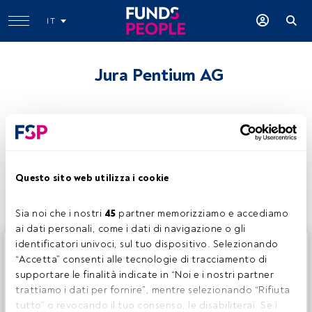
IT
Jura Pentium AG
Condividi:
Questo sito web utilizza i cookie
Sia noi che i nostri 
45
 partner memorizziamo e accediamo 
ai dati personali, come i dati di navigazione o gli 
identificatori univoci, sul tuo dispositivo. Selezionando 
Questo è un articolo riservato agli utenti FundsPeople. Se
“Accetta” consenti alle tecnologie di tracciamento di 
sei già registrato, accedi tramite il pulsante Login. Se non
supportare le finalità indicate in “Noi e i nostri partner 
hai ancora un account, ti invitiamo a registrarti per scoprire
trattiamo i dati per fornire”, mentre selezionando “Rifiuta 
tutti i contenuti che FundsPeople ha da offrire.
tutto” o revocando il tuo consenso, le disabiliterai. Se i 
Accedere a FundsPeople