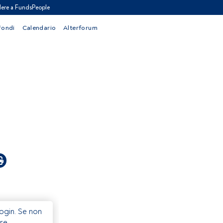
ere a FundsPeople
Fondi
Calendario
Alterforum
Login. Se non
re.