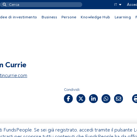
IT
Acced
Idee di investimento
Business
Persone
Knowledge Hub
Learning
n Currie
incurrie.com
Condividi:
ti FundsPeople. Se sei già registrato, accedi tramite il pulsante 
istrarti per scoprire tutti i contenuti che FundsPeople ha da offri