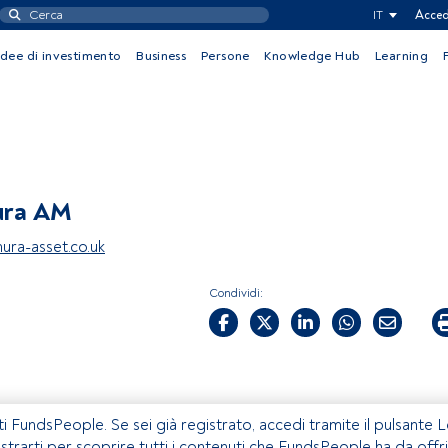
IT
Acced
Idee di investimento
Business
Persone
Knowledge Hub
Learning
ra AM
ra-asset.co.uk
Condividi:
ti FundsPeople. Se sei già registrato, accedi tramite il pulsante 
istrarti per scoprire tutti i contenuti che FundsPeople ha da offri