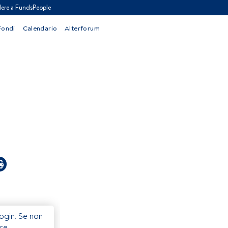
ere a FundsPeople
Fondi
Calendario
Alterforum
Login. Se non
re.