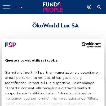
IT
ÖkoWorld Lux SA
Condividi:
Questo sito web utilizza i cookie
Sia noi che i nostri 
45
 partner memorizziamo e accediamo 
ai dati personali, come i dati di navigazione o gli 
identificatori univoci, sul tuo dispositivo. Selezionando 
Questo è un articolo riservato agli utenti FundsPeople. Se
“Accetta” consenti alle tecnologie di tracciamento di 
sei già registrato, accedi tramite il pulsante Login. Se non
supportare le finalità indicate in “Noi e i nostri partner 
hai ancora un account, ti invitiamo a registrarti per scoprire
trattiamo i dati per fornire”, mentre selezionando “Rifiuta 
tutti i contenuti che FundsPeople ha da offrire.
tutto” o revocando il tuo consenso, le disabiliterai. Se i 
Accedere a FundsPeople