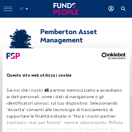
IT
Pemberton Asset
Management
pembertonam.com
Condividi:
Questo sito web utilizza i cookie
Sia noi che i nostri 
45
 partner memorizziamo e accediamo 
ai dati personali, come i dati di navigazione o gli 
identificatori univoci, sul tuo dispositivo. Selezionando 
Questo è un articolo riservato agli utenti FundsPeople. Se
“Accetta” consenti alle tecnologie di tracciamento di 
sei già registrato, accedi tramite il pulsante Login. Se non
supportare le finalità indicate in “Noi e i nostri partner 
hai ancora un account, ti invitiamo a registrarti per scoprire
trattiamo i dati per fornire”, mentre selezionando “Rifiuta 
tutti i contenuti che FundsPeople ha da offrire.
tutto” o revocando il tuo consenso, le disabiliterai. Se i 
Accedere a FundsPeople