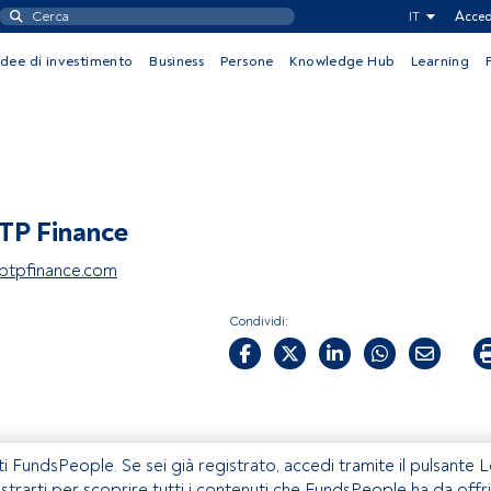
IT
Acced
Idee di investimento
Business
Persone
Knowledge Hub
Learning
TP Finance
btpfinance.com
Condividi:
ti FundsPeople. Se sei già registrato, accedi tramite il pulsante 
istrarti per scoprire tutti i contenuti che FundsPeople ha da offri