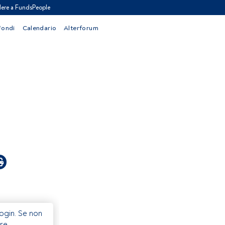
ere a FundsPeople
Fondi
Calendario
Alterforum
Login. Se non
re.