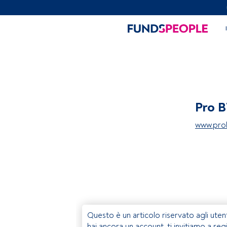
Pro B
www.pro
Questo è un articolo riservato agli uten
hai ancora un account, ti invitiamo a reg